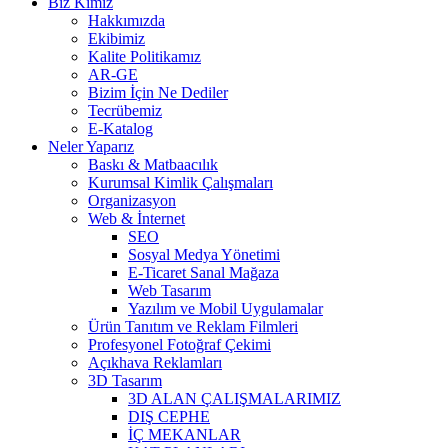
Biz Kimiz
Hakkımızda
Ekibimiz
Kalite Politikamız
AR-GE
Bizim İçin Ne Dediler
Tecrübemiz
E-Katalog
Neler Yaparız
Baskı & Matbaacılık
Kurumsal Kimlik Çalışmaları
Organizasyon
Web & İnternet
SEO
Sosyal Medya Yönetimi
E-Ticaret Sanal Mağaza
Web Tasarım
Yazılım ve Mobil Uygulamalar
Ürün Tanıtım ve Reklam Filmleri
Profesyonel Fotoğraf Çekimi
Açıkhava Reklamları
3D Tasarım
3D ALAN ÇALIŞMALARIMIZ
DIŞ CEPHE
İÇ MEKANLAR