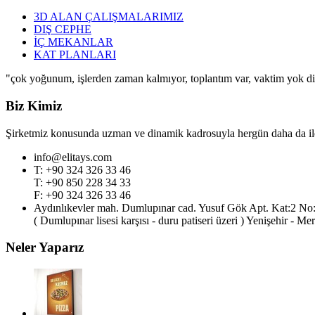
3D ALAN ÇALIŞMALARIMIZ
DIŞ CEPHE
İÇ MEKANLAR
KAT PLANLARI
"çok yoğunum, işlerden zaman kalmıyor, toplantım var, vaktim yok diy
Biz Kimiz
Şirketmiz konusunda uzman ve dinamik kadrosuyla hergün daha da ileri
info@elitays.com
T: +90 324 326 33 46
T: +90 850 228 34 33
F: +90 324 326 33 46
Aydınlıkevler mah. Dumlupınar cad. Yusuf Gök Apt. Kat:2 No
( Dumlupınar lisesi karşısı - duru patiseri üzeri ) Yenişehir - Me
Neler Yaparız