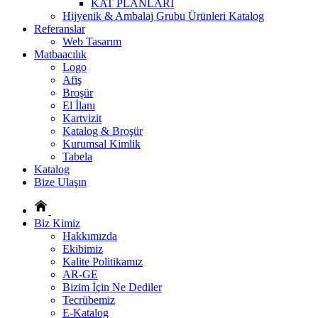
KAT PLANLARI
Hijyenik & Ambalaj Grubu Ürünleri Katalog
Referanslar
Web Tasarım
Matbaacılık
Logo
Afiş
Broşür
El İlanı
Kartvizit
Katalog & Broşür
Kurumsal Kimlik
Tabela
Katalog
Bize Ulaşın
Biz Kimiz
Hakkımızda
Ekibimiz
Kalite Politikamız
AR-GE
Bizim İçin Ne Dediler
Tecrübemiz
E-Katalog