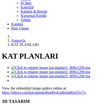
El İlanı
Kartvizit
Katalog & Broşür
Kurumsal Kimlik
Tabela
Katalog
Bize Ulaşın
Anasayfa
KAT PLANLARI
KAT PLANLARI
View the embedded image gallery online at:
https://elitays.com/kat-planlari#sigProGalleriab82ef11c7e
3D TASARIM