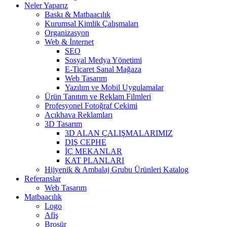
Neler Yaparız
Baskı & Matbaacılık
Kurumsal Kimlik Çalışmaları
Organizasyon
Web & İnternet
SEO
Sosyal Medya Yönetimi
E-Ticaret Sanal Mağaza
Web Tasarım
Yazılım ve Mobil Uygulamalar
Ürün Tanıtım ve Reklam Filmleri
Profesyonel Fotoğraf Çekimi
Açıkhava Reklamları
3D Tasarım
3D ALAN ÇALIŞMALARIMIZ
DIŞ CEPHE
İÇ MEKANLAR
KAT PLANLARI
Hijyenik & Ambalaj Grubu Ürünleri Katalog
Referanslar
Web Tasarım
Matbaacılık
Logo
Afiş
Broşür