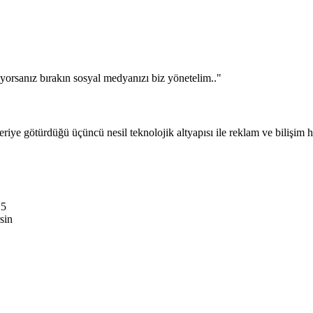
orsanız bırakın sosyal medyanızı biz yönetelim.."
ye götürdüğü üçüncü nesil teknolojik altyapısı ile reklam ve bilişim h
:5
rsin