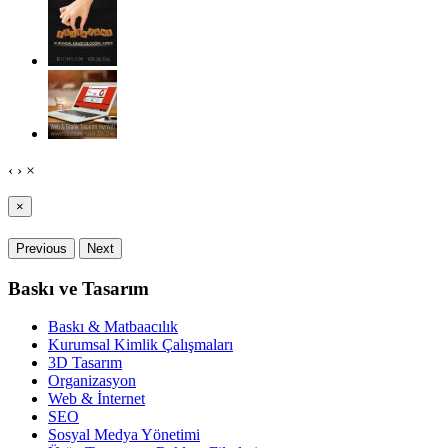
‹
›
×
×
Previous
Next
Baskı ve Tasarım
Baskı & Matbaacılık
Kurumsal Kimlik Çalışmaları
3D Tasarım
Organizasyon
Web & İnternet
SEO
Sosyal Medya Yönetimi