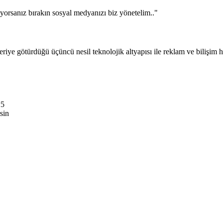
orsanız bırakın sosyal medyanızı biz yönetelim.."
ye götürdüğü üçüncü nesil teknolojik altyapısı ile reklam ve bilişim h
:5
rsin