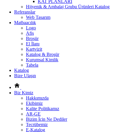
KAT PLANLARI
Hijyenik & Ambalaj Grubu Ürünleri Katalog
Referanslar
Web Tasarım
Matbaacılık
Logo
Afiş
Broşür
El İlanı
Kartvizit
Katalog & Broşür
Kurumsal Kimlik
Tabela
Katalog
Bize Ulaşın
Biz Kimiz
Hakkımızda
Ekibimiz
Kalite Politikamız
AR-GE
Bizim İçin Ne Dediler
Tecrübemiz
E-Katalog