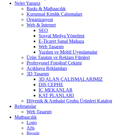
Neler Yaparız
Baskı & Matbaacılık
Kurumsal Kimlik Çalışmaları
Organizasyon
Web & İnternet
SEO
Sosyal Medya Yönetimi
E-Ticaret Sanal Mağaza
Web Tasarım
Yazılım ve Mobil Uygulamalar
Ürün Tanıtım ve Reklam Filmleri
Profesyonel Fotoğraf Çekimi
Açıkhava Reklamları
3D Tasarım
3D ALAN ÇALIŞMALARIMIZ
DIŞ CEPHE
İÇ MEKANLAR
KAT PLANLARI
Hijyenik & Ambalaj Grubu Ürünleri Katalog
Referanslar
Web Tasarım
Matbaacılık
Logo
Afiş
Broşür