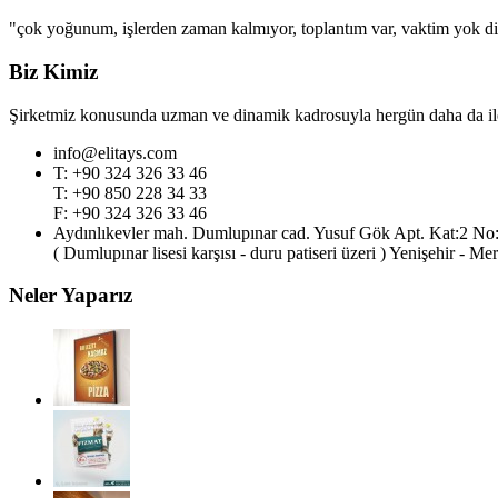
"çok yoğunum, işlerden zaman kalmıyor, toplantım var, vaktim yok diy
Biz Kimiz
Şirketmiz konusunda uzman ve dinamik kadrosuyla hergün daha da ileri
info@elitays.com
T: +90 324 326 33 46
T: +90 850 228 34 33
F: +90 324 326 33 46
Aydınlıkevler mah. Dumlupınar cad. Yusuf Gök Apt. Kat:2 No
( Dumlupınar lisesi karşısı - duru patiseri üzeri ) Yenişehir - Me
Neler Yaparız