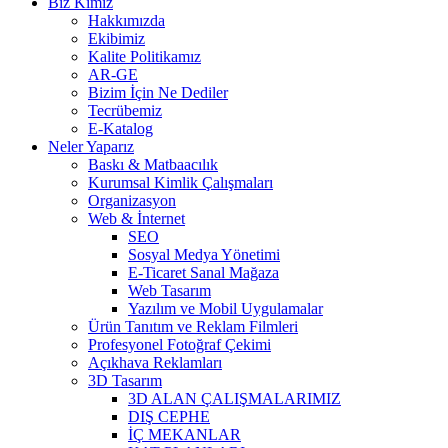
Biz Kimiz
Hakkımızda
Ekibimiz
Kalite Politikamız
AR-GE
Bizim İçin Ne Dediler
Tecrübemiz
E-Katalog
Neler Yaparız
Baskı & Matbaacılık
Kurumsal Kimlik Çalışmaları
Organizasyon
Web & İnternet
SEO
Sosyal Medya Yönetimi
E-Ticaret Sanal Mağaza
Web Tasarım
Yazılım ve Mobil Uygulamalar
Ürün Tanıtım ve Reklam Filmleri
Profesyonel Fotoğraf Çekimi
Açıkhava Reklamları
3D Tasarım
3D ALAN ÇALIŞMALARIMIZ
DIŞ CEPHE
İÇ MEKANLAR