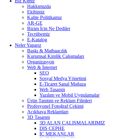
Biz Kimiz
Hakkımızda
Ekibimiz
Kalite Politikamız
AR-GE
Bizim İçin Ne Dediler
Tecrübemiz
E-Katalog
Neler Yaparız
Baskı & Matbaacılık
Kurumsal Kimlik Çalışmaları
Organizasyon
Web & İnternet
SEO
Sosyal Medya Yönetimi
E-Ticaret Sanal Mağaza
Web Tasarım
Yazılım ve Mobil Uygulamalar
Ürün Tanıtım ve Reklam Filmleri
Profesyonel Fotoğraf Çekimi
Açıkhava Reklamları
3D Tasarım
3D ALAN ÇALIŞMALARIMIZ
DIŞ CEPHE
İÇ MEKANLAR