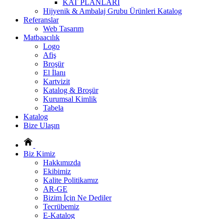
KAT PLANLARI
Hijyenik & Ambalaj Grubu Ürünleri Katalog
Referanslar
Web Tasarım
Matbaacılık
Logo
Afiş
Broşür
El İlanı
Kartvizit
Katalog & Broşür
Kurumsal Kimlik
Tabela
Katalog
Bize Ulaşın
Biz Kimiz
Hakkımızda
Ekibimiz
Kalite Politikamız
AR-GE
Bizim İçin Ne Dediler
Tecrübemiz
E-Katalog