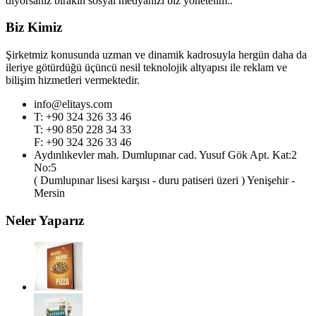
diyorsanız bırakın sosyal medyanızı biz yönetelim.."
Biz Kimiz
Şirketmiz konusunda uzman ve dinamik kadrosuyla hergün daha da
ileriye götürdüğü üçüncü nesil teknolojik altyapısı ile reklam ve
bilişim hizmetleri vermektedir.
info@elitays.com
T: +90 324 326 33 46
T: +90 850 228 34 33
F: +90 324 326 33 46
Aydınlıkevler mah. Dumlupınar cad. Yusuf Gök Apt. Kat:2
No:5
( Dumlupınar lisesi karşısı - duru patiseri üzeri ) Yenişehir -
Mersin
Neler Yaparız