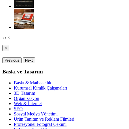
‹
›
×
×
Previous
Next
Baskı ve Tasarım
Baskı & Matbaacılık
Kurumsal Kimlik Çalışmaları
3D Tasarım
Organizasyon
Web & İnternet
SEO
Sosyal Medya Yönetimi
Ürün Tanıtım ve Reklam Filmleri
Profesyonel Fotoğraf Çekimi