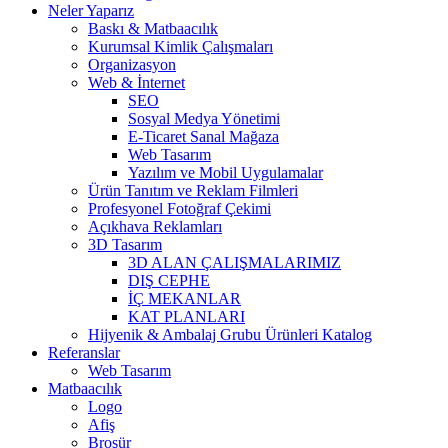
Neler Yaparız
Baskı & Matbaacılık
Kurumsal Kimlik Çalışmaları
Organizasyon
Web & İnternet
SEO
Sosyal Medya Yönetimi
E-Ticaret Sanal Mağaza
Web Tasarım
Yazılım ve Mobil Uygulamalar
Ürün Tanıtım ve Reklam Filmleri
Profesyonel Fotoğraf Çekimi
Açıkhava Reklamları
3D Tasarım
3D ALAN ÇALIŞMALARIMIZ
DIŞ CEPHE
İÇ MEKANLAR
KAT PLANLARI
Hijyenik & Ambalaj Grubu Ürünleri Katalog
Referanslar
Web Tasarım
Matbaacılık
Logo
Afiş
Broşür