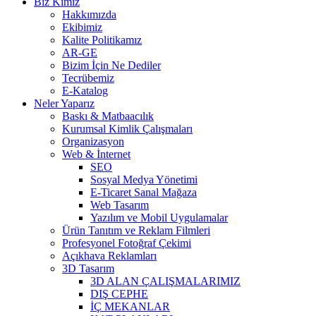
Biz Kimiz
Hakkımızda
Ekibimiz
Kalite Politikamız
AR-GE
Bizim İçin Ne Dediler
Tecrübemiz
E-Katalog
Neler Yaparız
Baskı & Matbaacılık
Kurumsal Kimlik Çalışmaları
Organizasyon
Web & İnternet
SEO
Sosyal Medya Yönetimi
E-Ticaret Sanal Mağaza
Web Tasarım
Yazılım ve Mobil Uygulamalar
Ürün Tanıtım ve Reklam Filmleri
Profesyonel Fotoğraf Çekimi
Açıkhava Reklamları
3D Tasarım
3D ALAN ÇALIŞMALARIMIZ
DIŞ CEPHE
İÇ MEKANLAR