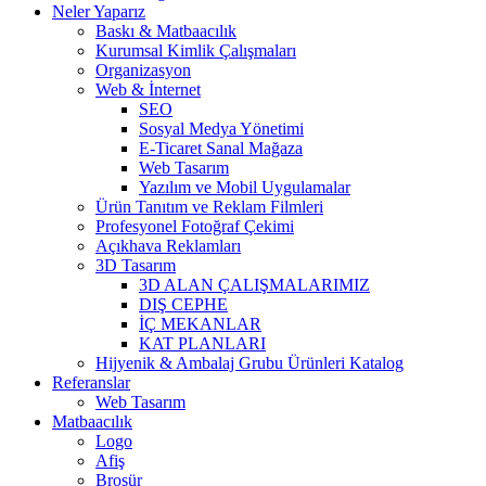
Neler Yaparız
Baskı & Matbaacılık
Kurumsal Kimlik Çalışmaları
Organizasyon
Web & İnternet
SEO
Sosyal Medya Yönetimi
E-Ticaret Sanal Mağaza
Web Tasarım
Yazılım ve Mobil Uygulamalar
Ürün Tanıtım ve Reklam Filmleri
Profesyonel Fotoğraf Çekimi
Açıkhava Reklamları
3D Tasarım
3D ALAN ÇALIŞMALARIMIZ
DIŞ CEPHE
İÇ MEKANLAR
KAT PLANLARI
Hijyenik & Ambalaj Grubu Ürünleri Katalog
Referanslar
Web Tasarım
Matbaacılık
Logo
Afiş
Broşür