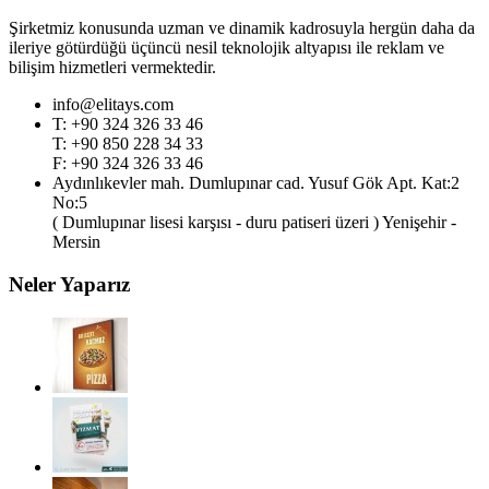
Şirketmiz konusunda uzman ve dinamik kadrosuyla hergün daha da
ileriye götürdüğü üçüncü nesil teknolojik altyapısı ile reklam ve
bilişim hizmetleri vermektedir.
info@elitays.com
T: +90 324 326 33 46
T: +90 850 228 34 33
F: +90 324 326 33 46
Aydınlıkevler mah. Dumlupınar cad. Yusuf Gök Apt. Kat:2
No:5
( Dumlupınar lisesi karşısı - duru patiseri üzeri ) Yenişehir -
Mersin
Neler Yaparız