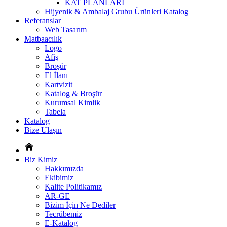
KAT PLANLARI
Hijyenik & Ambalaj Grubu Ürünleri Katalog
Referanslar
Web Tasarım
Matbaacılık
Logo
Afiş
Broşür
El İlanı
Kartvizit
Katalog & Broşür
Kurumsal Kimlik
Tabela
Katalog
Bize Ulaşın
Biz Kimiz
Hakkımızda
Ekibimiz
Kalite Politikamız
AR-GE
Bizim İçin Ne Dediler
Tecrübemiz
E-Katalog