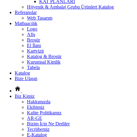
KAT PLANLARI
Hijyenik & Ambalaj Grubu Ürünleri Katalog
Referanslar
Web Tasarım
Matbaacılık
Logo
Afiş
Broşür
El İlanı
Kartvizit
Katalog & Broşür
Kurumsal Kimlik
Tabela
Katalog
Bize Ulaşın
Biz Kimiz
Hakkımızda
Ekibimiz
Kalite Politikamız
AR-GE
Bizim İçin Ne Dediler
Tecrübemiz
E-Katalog