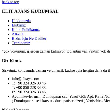
back to top
ELİT AJANS KURUMSAL
Hakkımızda
Ekibimiz
Kalite Politikamız
AR-GE
Bizim İçin Ne Dediler
Tecrübemiz
"çok yoğunum, işlerden zaman kalmıyor, toplantım var, vaktim yok diy
Biz Kimiz
Şirketmiz konusunda uzman ve dinamik kadrosuyla hergün daha da ileri
info@elitays.com
T: +90 324 326 33 46
T: +90 850 228 34 33
F: +90 324 326 33 46
Aydınlıkevler mah. Dumlupınar cad. Yusuf Gök Apt. Kat:2 No
( Dumlupınar lisesi karşısı - duru patiseri üzeri ) Yenişehir - Me