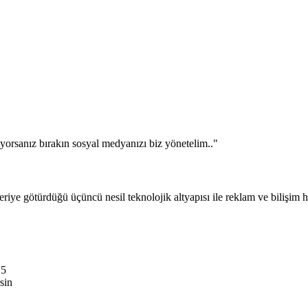
orsanız bırakın sosyal medyanızı biz yönetelim.."
ye götürdüğü üçüncü nesil teknolojik altyapısı ile reklam ve bilişim h
:5
rsin