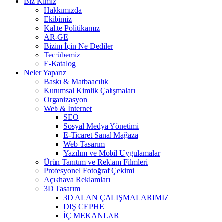
Biz Kimiz
Hakkımızda
Ekibimiz
Kalite Politikamız
AR-GE
Bizim İçin Ne Dediler
Tecrübemiz
E-Katalog
Neler Yaparız
Baskı & Matbaacılık
Kurumsal Kimlik Çalışmaları
Organizasyon
Web & İnternet
SEO
Sosyal Medya Yönetimi
E-Ticaret Sanal Mağaza
Web Tasarım
Yazılım ve Mobil Uygulamalar
Ürün Tanıtım ve Reklam Filmleri
Profesyonel Fotoğraf Çekimi
Açıkhava Reklamları
3D Tasarım
3D ALAN ÇALIŞMALARIMIZ
DIŞ CEPHE
İÇ MEKANLAR