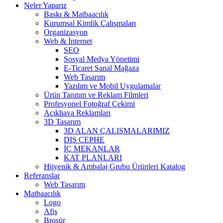
Neler Yaparız
Baskı & Matbaacılık
Kurumsal Kimlik Çalışmaları
Organizasyon
Web & İnternet
SEO
Sosyal Medya Yönetimi
E-Ticaret Sanal Mağaza
Web Tasarım
Yazılım ve Mobil Uygulamalar
Ürün Tanıtım ve Reklam Filmleri
Profesyonel Fotoğraf Çekimi
Açıkhava Reklamları
3D Tasarım
3D ALAN ÇALIŞMALARIMIZ
DIŞ CEPHE
İÇ MEKANLAR
KAT PLANLARI
Hijyenik & Ambalaj Grubu Ürünleri Katalog
Referanslar
Web Tasarım
Matbaacılık
Logo
Afiş
Broşür