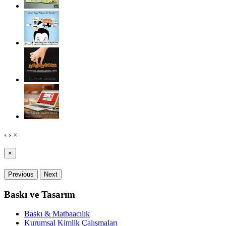
‹
›
×
×
Previous
Next
Baskı ve Tasarım
Baskı & Matbaacılık
Kurumsal Kimlik Çalışmaları