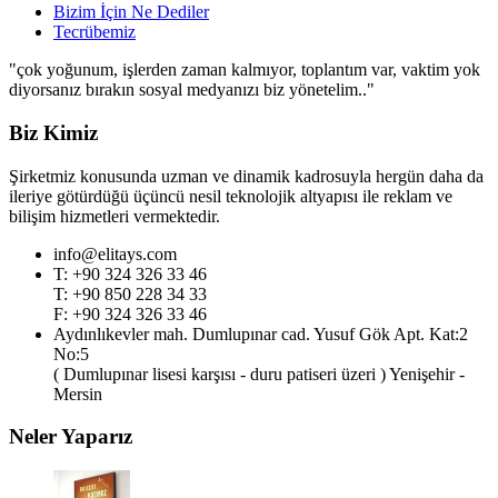
Bizim İçin Ne Dediler
Tecrübemiz
"çok yoğunum, işlerden zaman kalmıyor, toplantım var, vaktim yok
diyorsanız bırakın sosyal medyanızı biz yönetelim.."
Biz Kimiz
Şirketmiz konusunda uzman ve dinamik kadrosuyla hergün daha da
ileriye götürdüğü üçüncü nesil teknolojik altyapısı ile reklam ve
bilişim hizmetleri vermektedir.
info@elitays.com
T: +90 324 326 33 46
T: +90 850 228 34 33
F: +90 324 326 33 46
Aydınlıkevler mah. Dumlupınar cad. Yusuf Gök Apt. Kat:2
No:5
( Dumlupınar lisesi karşısı - duru patiseri üzeri ) Yenişehir -
Mersin
Neler Yaparız