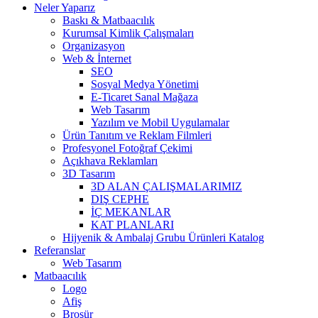
Neler Yaparız
Baskı & Matbaacılık
Kurumsal Kimlik Çalışmaları
Organizasyon
Web & İnternet
SEO
Sosyal Medya Yönetimi
E-Ticaret Sanal Mağaza
Web Tasarım
Yazılım ve Mobil Uygulamalar
Ürün Tanıtım ve Reklam Filmleri
Profesyonel Fotoğraf Çekimi
Açıkhava Reklamları
3D Tasarım
3D ALAN ÇALIŞMALARIMIZ
DIŞ CEPHE
İÇ MEKANLAR
KAT PLANLARI
Hijyenik & Ambalaj Grubu Ürünleri Katalog
Referanslar
Web Tasarım
Matbaacılık
Logo
Afiş
Broşür