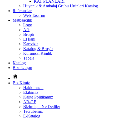
KAT PLANLARI
Hijyenik & Ambalaj Grubu Ürünleri Katalog
Referanslar
Web Tasarım
Matbaacılık
Logo
Afiş
Broşür
El İlanı
Kartvizit
Katalog & Broşür
Kurumsal Kimlik
Tabela
Katalog
Bize Ulaşın
Biz Kimiz
Hakkımızda
Ekibimiz
Kalite Politikamız
AR-GE
Bizim İçin Ne Dediler
Tecrübemiz
E-Katalog