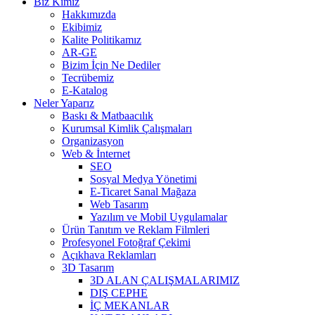
Biz Kimiz
Hakkımızda
Ekibimiz
Kalite Politikamız
AR-GE
Bizim İçin Ne Dediler
Tecrübemiz
E-Katalog
Neler Yaparız
Baskı & Matbaacılık
Kurumsal Kimlik Çalışmaları
Organizasyon
Web & İnternet
SEO
Sosyal Medya Yönetimi
E-Ticaret Sanal Mağaza
Web Tasarım
Yazılım ve Mobil Uygulamalar
Ürün Tanıtım ve Reklam Filmleri
Profesyonel Fotoğraf Çekimi
Açıkhava Reklamları
3D Tasarım
3D ALAN ÇALIŞMALARIMIZ
DIŞ CEPHE
İÇ MEKANLAR