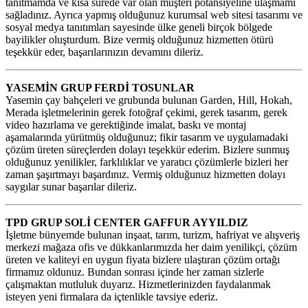
tanıtmamda ve kısa sürede var olan müşteri potansiyeline ulaşmamı
sağladınız. Ayrıca yapmış olduğunuz kurumsal web sitesi tasarımı ve
sosyal medya tanıtımları sayesinde ülke geneli birçok bölgede
bayilikler oluşturdum. Bize vermiş olduğunuz hizmetten ötürü
teşekkür eder, başarılarınızın devamını dileriz.
YASEMİN GRUP FERDİ TOSUNLAR
Yasemin çay bahçeleri ve grubunda bulunan Garden, Hill, Hokah,
Merada işletmelerinin gerek fotoğraf çekimi, gerek tasarım, gerek
video hazırlama ve gerektiğinde imalat, baskı ve montaj
aşamalarında yürütmüş olduğunuz; fikir tasarım ve uygulamadaki
çözüm üreten süreçlerden dolayı teşekkür ederim. Bizlere sunmuş
olduğunuz yenilikler, farklılıklar ve yaratıcı çözümlerle bizleri her
zaman şaşırtmayı başardınız. Vermiş olduğunuz hizmetten dolayı
saygılar sunar başarılar dileriz.
TPD GRUP SOLİ CENTER GAFFUR AYYILDIZ
İşletme bünyemde bulunan inşaat, tarım, turizm, hafriyat ve alışveriş
merkezi mağaza ofis ve dükkanlarımızda her daim yenilikçi, çözüm
üreten ve kaliteyi en uygun fiyata bizlere ulaştıran çözüm ortağı
firmamız oldunuz. Bundan sonrası içinde her zaman sizlerle
çalışmaktan mutluluk duyarız. Hizmetlerinizden faydalanmak
isteyen yeni firmalara da içtenlikle tavsiye ederiz.