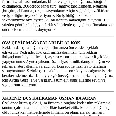
firmamıza ait tasarımlardan, birlikte yapmış olduğumuz fotoğraf
çekiminden, 360derece sanal tura, şantiye tabelasından, kataloga
,broşüre, el ilanına , organizasyonlarımız için sağladığınız fikirlere
ve iş birliğine teşekkür ediyoruz. Bu iş birliğinizin kendi
sektörümüzde bize ayrıcalıklı bir konum sağladığını biliyoruz. Bu
yüzden gönül rahatlığıyla farklı sektörlerde çalıştığımız firmalara sizi
önermekten mutluluk duyuyoruz.
OVA ÇEYİZ MAĞAZALARI BİLAL KÖK
Reklam danışmanlığımı yapan firmanıza öncelikle teşekkür
ediyorum. Yedi adet çok katlı mağazalarımızın tüm reklam
ihtiyaçlarını büyük küçük iş ayrımı yapmadan, en özverili şekilde
yapıyorsunuz. Ayrıca şahsıma özel siyasi kimlik danışmanlığını ve
reklam materyallerimi yaratıcı bir konsept ile hazırlayıp tarafıma
sunuyorsunuz. Sizinle çalışmak bundan sonraki yapacağımız işlerle
beraber işletmemizi daha iyiye götüreceği inancını bizde yarattığınız
için Aydın Gürz ‘e ve vasıtasıyla tüm elit ajans ailesine sevgi ve
saygılarımı sunuyorum.
AKDENİZ DUŞ KAHRAMAN OSMAN BAŞARAN
6 yıl önce kurmuş olduğum firmamın bugüne kadar tüm reklam ve
tanıtım çalışmalarında hep birlikte hareket ettik. Mersin’e dağıtmış
olduğunuz kent rehberlerinde firmamı ön plana alarak, firmamı